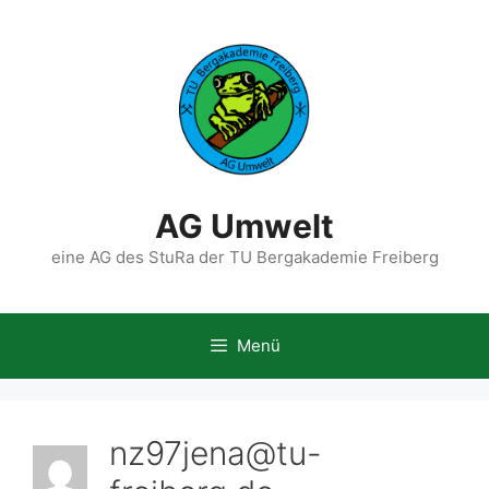
Zum
Inhalt
springen
AG Umwelt
eine AG des StuRa der TU Bergakademie Freiberg
Menü
nz97jena@tu-