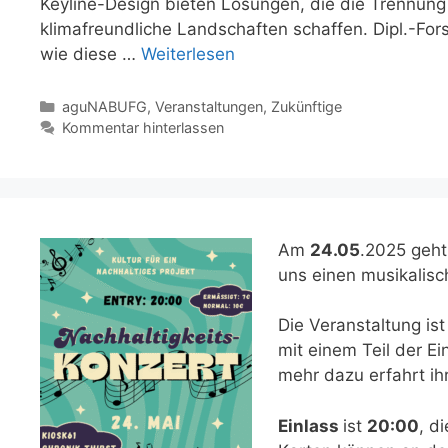
Keyline-Design bieten Lösungen, die die Trennung
klimafreundliche Landschaften schaffen. Dipl.-Fors
wie diese …
Weiterlesen
Kategorien
aguNABUFG
,
Veranstaltungen
,
Zukünftige
Kommentar hinterlassen
Am
24.05
.2025 geht
uns einen musikalis
Die Veranstaltung is
mit einem Teil der Ei
mehr dazu erfahrt ih
Einlass
ist
20:00
, d