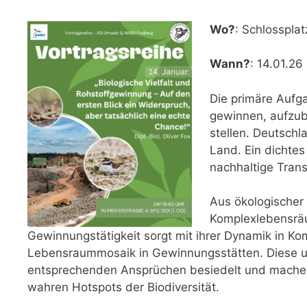
Wo?
: Schlosspla
Wann?
: 14.01.26
Die primäre Aufga
gewinnen, aufzub
stellen. Deutschl
Land. Ein dichte
nachhaltige Tran
Aus ökologischer
Komplexlebensräum
Gewinnungstätigkeit sorgt mit ihrer Dynamik in Kom
Lebensraummosaik in Gewinnungsstätten. Diese u
entsprechenden Ansprüchen besiedelt und machen 
wahren Hotspots der Biodiversität.