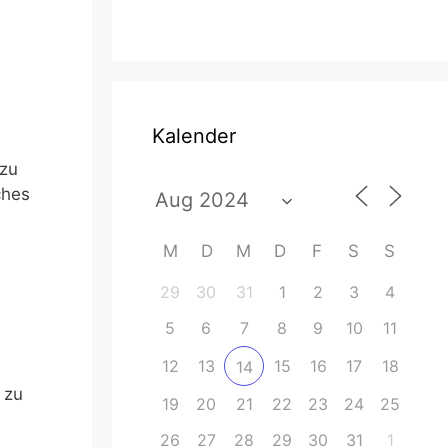
Kalender
 zu
ches
M
D
M
D
F
S
S
29
30
31
1
2
3
4
5
6
7
8
9
10
11
12
13
15
16
17
18
14
 zu
19
20
21
22
23
24
25
26
27
28
29
30
31
1