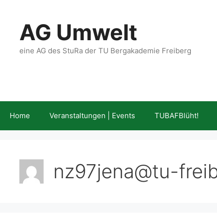
Zum
Inhalt
AG Umwelt
springen
eine AG des StuRa der TU Bergakademie Freiberg
Home
Veranstaltungen | Events
TUBAFBlüht!
nz97jena@tu-frei