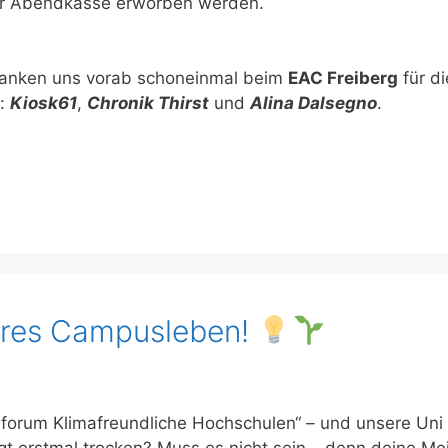
er Abendkasse erworben werden.
danken uns vorab schoneinmal beim
EAC Freiberg
für d
s:
Kiosk61
,
Chronik Thirst
und
Alina Dalsegno
.
neres Campusleben!
tsforum Klimafreundliche Hochschulen“ – und unsere Uni
ngt erstmal trocken? Muss es nicht sein – denn deine M