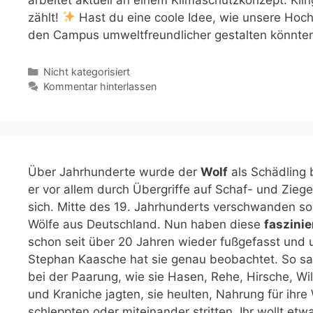
zählt!
Hast du eine coole Idee, wie unsere Hoc
den Campus umweltfreundlicher gestalten könnt
Kategorien
Nicht kategorisiert
Kommentar hinterlassen
Über Jahrhunderte wurde der
Wolf
als Schädling 
er vor allem durch Übergriffe auf Schaf- und Zie
sich. Mitte des 19. Jahrhunderts verschwanden so 
Wölfe aus Deutschland. Nun haben diese
faszinie
schon seit über 20 Jahren wieder fußgefasst und 
Stephan Kaasche hat sie genau beobachtet. So sah
bei der Paarung, wie sie Hasen, Rehe, Hirsche, W
und Kraniche jagten, sie heulten, Nahrung für ihr
schleppten oder miteinander stritten. Ihr wollt etw