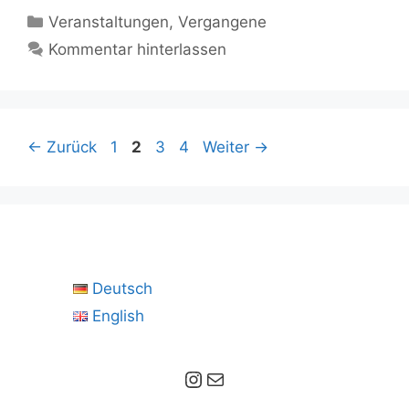
Kategorien
Veranstaltungen
,
Vergangene
Kommentar hinterlassen
Seite
Seite
Seite
Seite
←
Zurück
1
2
3
4
Weiter
→
Deutsch
English
Instagram
E-Mail