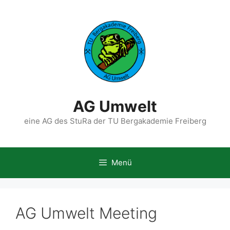
Zum
Inhalt
springen
AG Umwelt
eine AG des StuRa der TU Bergakademie Freiberg
Menü
AG Umwelt Meeting