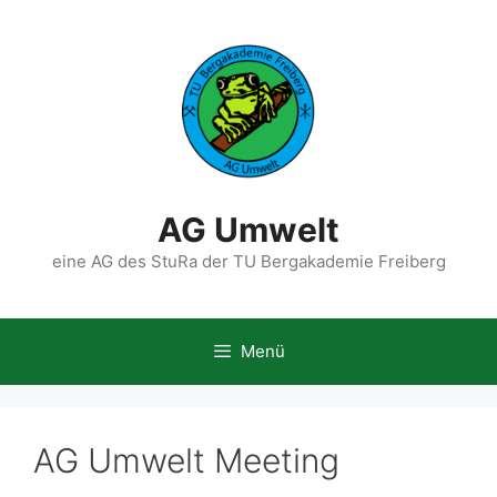
Zum
Inhalt
springen
AG Umwelt
eine AG des StuRa der TU Bergakademie Freiberg
Menü
AG Umwelt Meeting