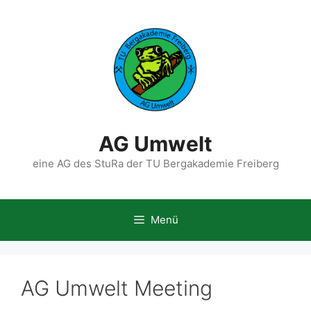
Zum
Inhalt
springen
AG Umwelt
eine AG des StuRa der TU Bergakademie Freiberg
Menü
AG Umwelt Meeting