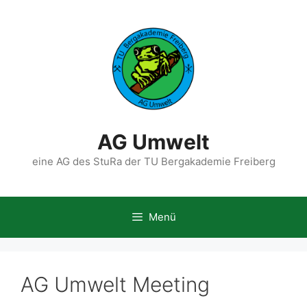
Zum
Inhalt
springen
AG Umwelt
eine AG des StuRa der TU Bergakademie Freiberg
Menü
AG Umwelt Meeting