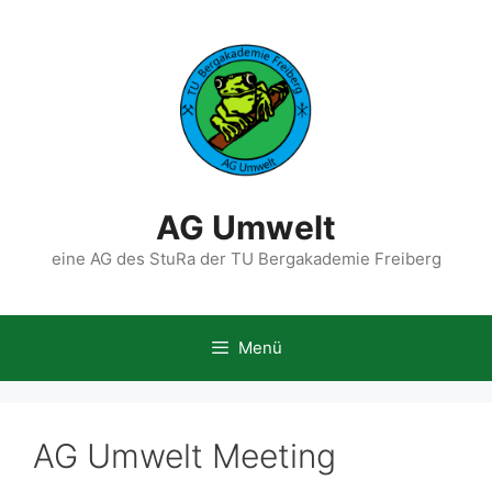
Zum
Inhalt
springen
AG Umwelt
eine AG des StuRa der TU Bergakademie Freiberg
Menü
AG Umwelt Meeting