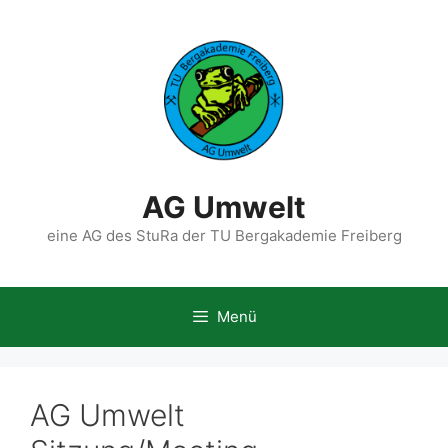
Zum
Inhalt
springen
AG Umwelt
eine AG des StuRa der TU Bergakademie Freiberg
Menü
AG Umwelt