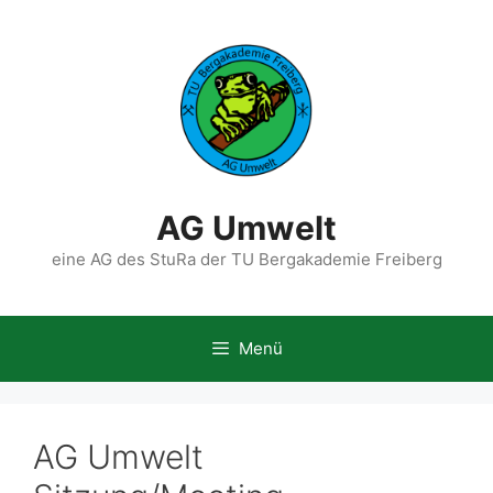
Zum
Inhalt
springen
AG Umwelt
eine AG des StuRa der TU Bergakademie Freiberg
Menü
AG Umwelt