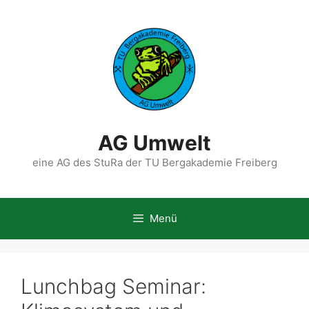
Zum
Inhalt
springen
AG Umwelt
eine AG des StuRa der TU Bergakademie Freiberg
Menü
Lunchbag Seminar: