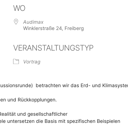
WO
Audimax
Winklerstraße 24, Freiberg
VERANSTALTUNGSTYP
der
iCalendar
Offi
Vortrag
skussionsrunde) betrachten wir das Erd- und Klimasyst
gen und Rückkopplungen.
alität und gesellschaftlicher
le untersetzen die Basis mit spezifischen Beispielen