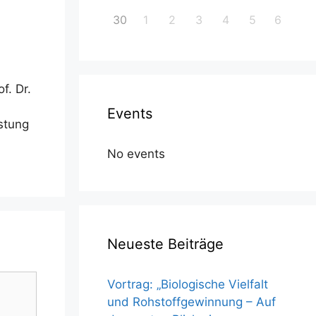
30
1
2
3
4
5
6
f. Dr.
Events
stung
No events
Neueste Beiträge
Vortrag: „Biologische Vielfalt
und Rohstoffgewinnung – Auf