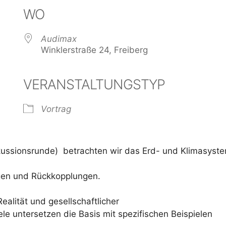
WO
Audimax
Winklerstraße 24, Freiberg
VERANSTALTUNGSTYP
der
iCalendar
Offi
Vortrag
skussionsrunde) betrachten wir das Erd- und Klimasyst
gen und Rückkopplungen.
alität und gesellschaftlicher
le untersetzen die Basis mit spezifischen Beispielen