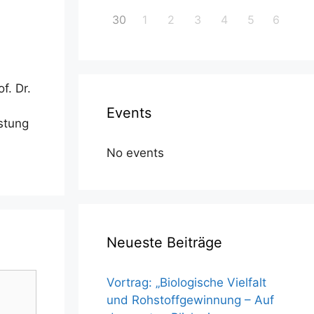
30
1
2
3
4
5
6
f. Dr.
Events
stung
No events
Neueste Beiträge
Vortrag: „Biologische Vielfalt
und Rohstoffgewinnung – Auf