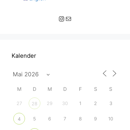
Instagram
E-Mail
Kalender
M
D
M
D
F
S
S
27
29
30
1
2
3
28
5
6
7
8
9
10
4