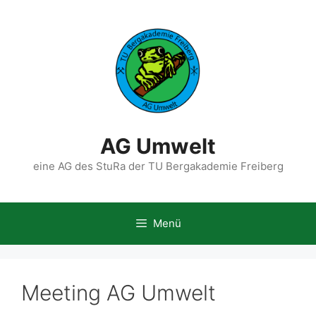
Zum
Inhalt
springen
AG Umwelt
eine AG des StuRa der TU Bergakademie Freiberg
Menü
Meeting AG Umwelt