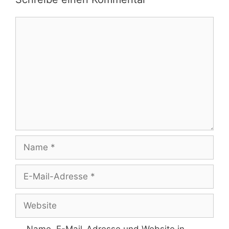
Kommentar
Name
E-
Mail-
Adresse
Website
Name, E-Mail-Adresse und Website in