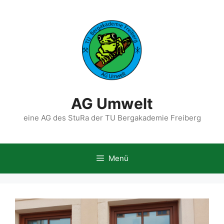
Zum
Inhalt
springen
AG Umwelt
eine AG des StuRa der TU Bergakademie Freiberg
Menü