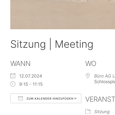
Sitzung | Meeting
WANN
WO
12.07.2024
Büro AG 
Schlosspl
9:15 - 11:15
VERANST
ZUM KALENDER HINZUFÜGEN
ICS herunterladen
Google Kalen
Sitzung