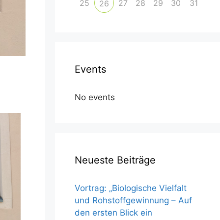
25
27
28
29
30
31
26
Events
No events
Neueste Beiträge
Vortrag: „Biologische Vielfalt
und Rohstoffgewinnung – Auf
ce 365
Outlook Live
den ersten Blick ein