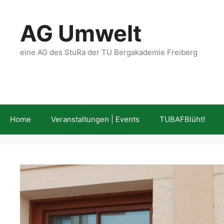
Zum
Inhalt
AG Umwelt
springen
eine AG des StuRa der TU Bergakademie Freiberg
Home
Veranstaltungen | Events
TUBAFBlüht!