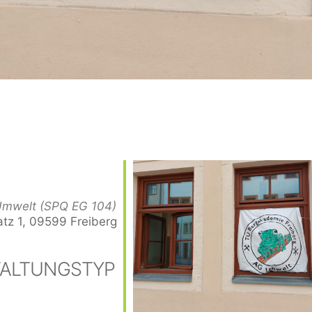
Umwelt (SPQ EG 104)
atz 1, 09599 Freiberg
ALTUNGSTYP
der
iCalendar
Offi