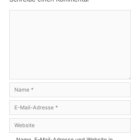
Kommentar
Name
E-
Mail-
Adresse
Website
Name, E-Mail-Adresse und Website in