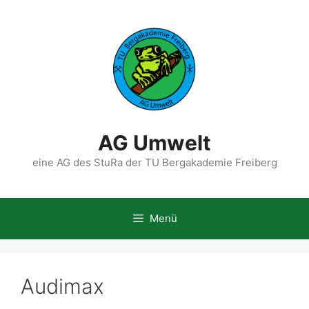
Zum
Inhalt
springen
AG Umwelt
eine AG des StuRa der TU Bergakademie Freiberg
Menü
Audimax