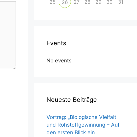
25
27
28
29
30
31
26
Events
No events
Neueste Beiträge
Vortrag: „Biologische Vielfalt
und Rohstoffgewinnung – Auf
den ersten Blick ein