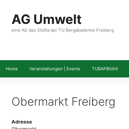
Zum
Inhalt
AG Umwelt
springen
eine AG des StuRa der TU Bergakademie Freiberg
Home
Veranstaltungen | Events
TUBAFBlüht!
Obermarkt Freiberg
Adresse
Obermarkt