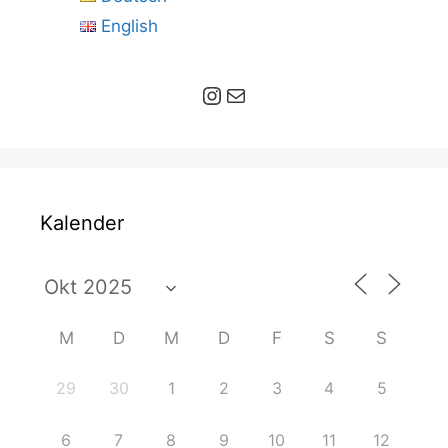
English
Instagram
E-Mail
Kalender
M
D
M
D
F
S
S
29
30
1
2
3
4
5
6
7
8
9
10
11
12