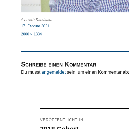
Avinash Kandalam
Veröffentlicht
17. Februar 2021
am
Originalgröße
2000 × 1334
Schreibe einen Kommentar
Du musst
angemeldet
sein, um einen Kommentar ab
Beitragsnavigation
VERÖFFENTLICHT IN
2018 Cohort