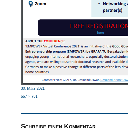
Veröffentlicht
30. März 2021
am
Originalgröße
557 × 781
Schreibe einen Kommentar