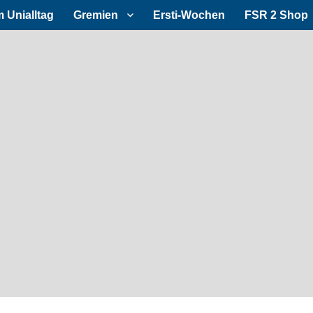
m Unialltag
Gremien
Ersti-Wochen
FSR 2 Shop