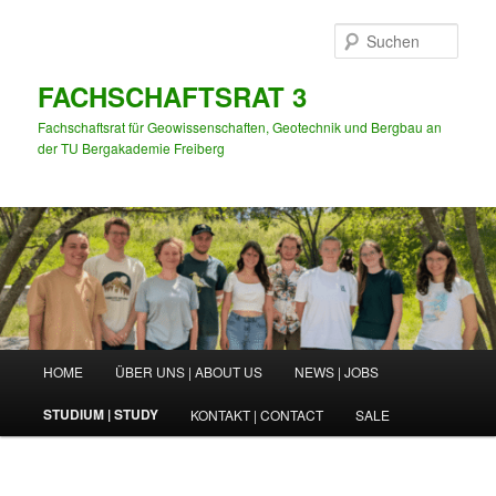
Zum
primären
Such
Inhalt
springen
FACHSCHAFTSRAT 3
Fachschaftsrat für Geowissenschaften, Geotechnik und Bergbau an
der TU Bergakademie Freiberg
Hauptmenü
HOME
ÜBER UNS | ABOUT US
NEWS | JOBS
STUDIUM | STUDY
KONTAKT | CONTACT
SALE