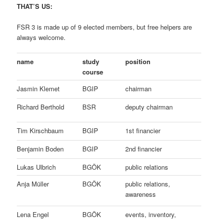
THAT’S US:
FSR 3 is made up of 9 elected members, but free helpers are
always welcome.
name
study
position
course
Jasmin Klemet
BGIP
chairman
Richard Berthold
BSR
deputy chairman
Tim Kirschbaum
BGIP
1st financier
Benjamin Boden
BGIP
2nd financier
Lukas Ulbrich
BGÖK
public relations
Anja Müller
BGÖK
public relations,
awareness
Lena Engel
BGÖK
events, inventory,