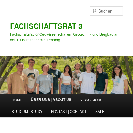
Zum
primären
Such
Inhalt
springen
FACHSCHAFTSRAT 3
Fachschaftsrat für Geowissenschaften, Geotechnik und Bergbau an
der TU Bergakademie Freiberg
Hauptmenü
ÜBER UNS | ABOUT US
HOME
NEWS | JOBS
STUDIUM | STUDY
KONTAKT | CONTACT
SALE