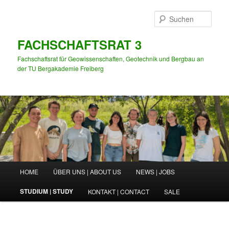
Zum
primären
Such
Inhalt
springen
FACHSCHAFTSRAT 3
Fachschaftsrat für Geowissenschaften, Geotechnik und Bergbau an
der TU Bergakademie Freiberg
Hauptmenü
HOME
ÜBER UNS | ABOUT US
NEWS | JOBS
STUDIUM | STUDY
KONTAKT | CONTACT
SALE