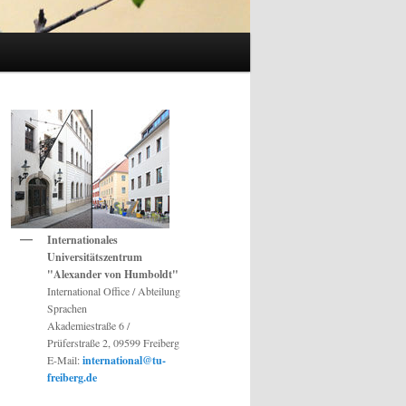
Internationales
Universitätszentrum
"Alexander von Humboldt"
International Office / Abteilung
Sprachen
Akademiestraße 6 /
Prüferstraße 2, 09599 Freiberg
E-Mail:
international@tu-
freiberg.de