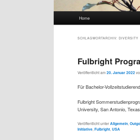
Hauptmenü
Home
SCHLAGWORTARCHIV:
DIVERSITY 
Fulbright Progra
Veröffentlicht am
20. Januar 2022
v
Für Bachelor-Vollzeitstudieren
Fulbright Sommerstudienprogram
University, San Antonio, Tex
Veröffentlicht unter
Allgemein
,
Outgo
Initiative
,
Fulbright
,
USA