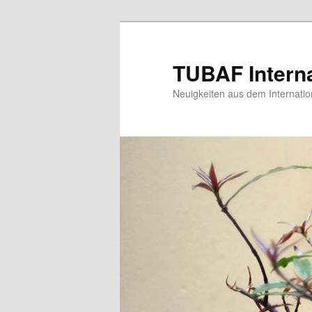
Zum
Zum
primären
sekundären
Inhalt
Inhalt
TUBAF Interna
springen
springen
Neuigkeiten aus dem Internatio