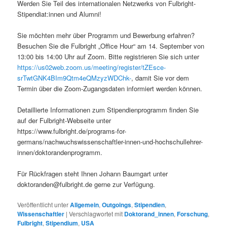
Werden Sie Teil des internationalen Netzwerks von Fulbright-
Stipendiat:innen und Alumni!
Sie möchten mehr über Programm und Bewerbung erfahren?
Besuchen Sie die Fulbright „Office Hour“ am 14. September von
13:00 bis 14:00 Uhr auf Zoom. Bitte registrieren Sie sich unter
https://us02web.zoom.us/meeting/register/tZEsce-
srTwtGNK4BIm9Qtm4eQMzyzWDChk-
, damit Sie vor dem
Termin über die Zoom-Zugangsdaten informiert werden können.
Detaillierte Informationen zum Stipendienprogramm finden Sie
auf der Fulbright-Webseite unter
https://www.fulbright.de/programs-for-
germans/nachwuchswissenschaftler-innen-und-hochschullehrer-
innen/doktorandenprogramm.
Für Rückfragen steht Ihnen Johann Baumgart unter
doktoranden@fulbright.de
gerne zur Verfügung.
Veröffentlicht unter
Allgemein
,
Outgoings
,
Stipendien
,
Wissenschaftler
|
Verschlagwortet mit
Doktorand_innen
,
Forschung
,
Fulbright
,
Stipendium
,
USA