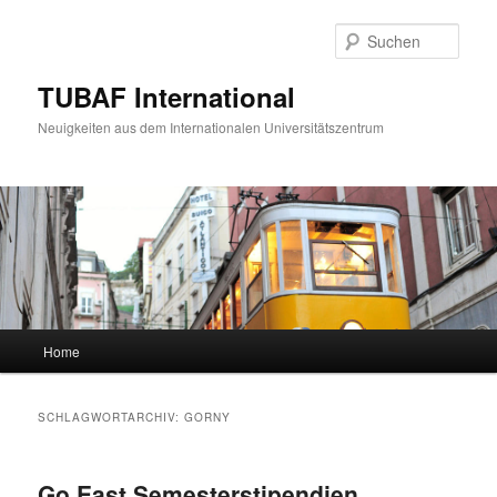
Zum
Zum
primären
sekundären
Such
Inhalt
Inhalt
springen
springen
TUBAF International
Neuigkeiten aus dem Internationalen Universitätszentrum
Hauptmenü
Home
SCHLAGWORTARCHIV:
GORNY
Go East Semesterstipendien