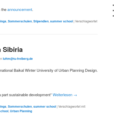
n the
announcement
.
ings
,
Sommerschulen
,
Stipendien
,
summer school
|
Verschlagwortet
 Sibiria
on
luftm@tu-freiberg.de
ternational Baikal Winter University of Urban Planning Design.
s a part sustainable development“
Weiterlesen
→
ings
,
Sommerschulen
,
summer school
|
Verschlagwortet mit
chool
,
Urban Planning