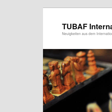
Zum
Zum
primären
sekundären
Inhalt
Inhalt
TUBAF Interna
springen
springen
Neuigkeiten aus dem Internatio