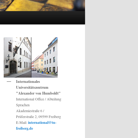
Internationales
Universitätszentrum
"Alexander von Humboldt"
International Office / Abteilung
Sprachen
Akademiestraße 6 /
Prüferstraße 2, 09599 Freiberg
E-Mail:
international@tu-
freiberg.de