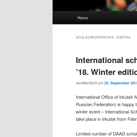
Hauptmenü
Home
SCHLAGWORTARCHIV:
SIBERIA
International sc
’18. Winter editi
Veröffentlicht am
20. September 20
International Office of Irkutsk
Russian Federation) is happy to 
winter event – International Sch
take place in Irkutsk from Febr
Limited number of DAAD schola