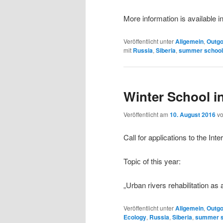
More information is available i
Veröffentlicht unter
Allgemein
,
Outgo
mit
Russia
,
Siberia
,
summer school
Winter School in
Veröffentlicht am
10. August 2016
v
Call for applications to the In
Topiс of this year:
„Urban rivers rehabilitation a
Veröffentlicht unter
Allgemein
,
Outgo
Ecology
,
Russia
,
Siberia
,
summer s