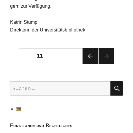
gern zur Verfügung.
Katrin Stump
Direktorin der Universitätsbibliothek
Seitennummerierung
SEITE
11
VOR
der
HERI
GE
Beiträge
SEIT
SU
Suchen
E
nach:
Funktionen und Rechtliches