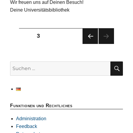
Wir freuen uns auf Deinen Besuch!
Deine Universitätsbibliothek
Seitennummerierung
SEITE
3
VOR
der
HERI
GE
Beiträge
SEIT
SU
Suchen
E
nach:
Funktionen und Rechtliches
Administration
Feedback