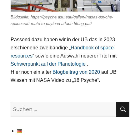
Bildquelle: https://psyche.asu.edu/gallery/nasas-psyche-
spacecraft-mate-to-payload-attach-fitting-paf/
Passend dazu haben wir in der UB das in 2023
erschienene zweibändige „
Handbook of space
resources
“ sowie eine Auswahl neuerer Titel mit
Schwerpunkt auf der Planetologie
.
Hier noch ein alter
Blogbeitrag von 2020
auf UB
Wissen mit NASA Video zu „16 Psyche“.
SU
Suchen
nach: