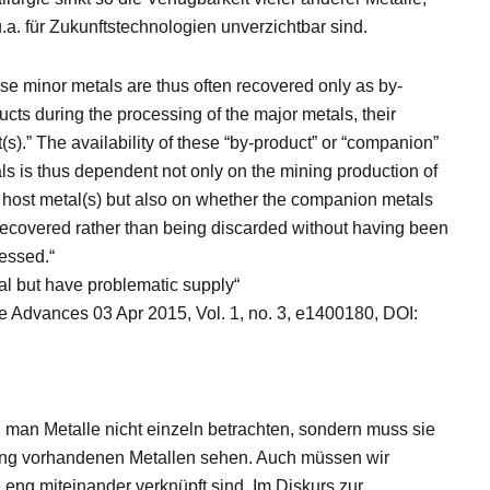
u.a. für Zukunftstechnologien unverzichtbar sind.
se minor metals are thus often recovered only as by-
ucts during the processing of the major metals, their
t(s).” The availability of these “by-product” or “companion”
ls is thus dependent not only on the mining production of
r host metal(s) but also on whether the companion metals
recovered rather than being discarded without having been
essed.“
ial but have problematic supply“
ce Advances 03 Apr 2015, Vol. 1, no. 3, e1400180, DOI:
 man Metalle nicht einzeln betrachten, sondern muss sie
ung vorhandenen Metallen sehen. Auch müssen wir
eng miteinander verknüpft sind. Im Diskurs zur