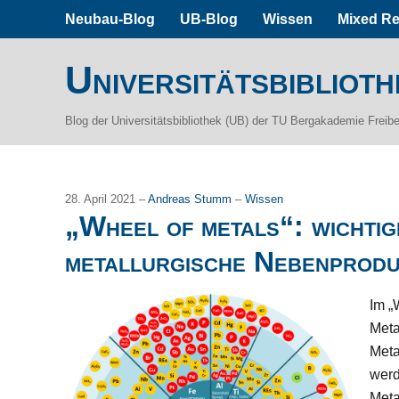
Neubau-Blog
UB-Blog
Wissen
Mixed Re
Universitätsbiblioth
Blog der Universitätsbibliothek (UB) der TU Bergakademie Freib
28. April 2021 –
Andreas Stumm
–
Wissen
„Wheel of metals“: wichtig
metallurgische Nebenprod
Im „
Meta
Meta
werd
Meta