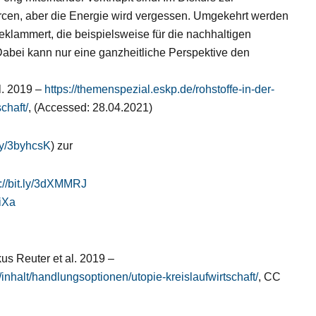
urcen, aber die Energie wird vergessen. Umgekehrt werden
eklammert, die beispielsweise für die nachhaltigen
 Dabei kann nur eine ganzheitliche Perspektive den
al. 2019 –
https://themenspezial.eskp.de/rohstoffe-in-der-
chaft/
, (Accessed: 28.04.2021)
.ly/3byhcsK
) zur
s://bit.ly/3dXMMRJ
ViXa
kus Reuter et al. 2019 –
/inhalt/handlungsoptionen/utopie-kreislaufwirtschaft/
, CC