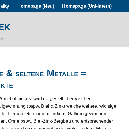
ality
Homepage (Neu)
Homepage (Uni-Intern)
ek
erg
e & seltene Metalle =
ukte
Wheel of metals“ wird dargestellt, bei welcher
llgewinnung (bspw. Blei & Zink) welche weitere, wichtige
lle, hier u.a. Germanium, Indium, Gallium gewonnen
en. Ohne bspw. Blei-Zink-Bergbau und entsprechender
llurgie sinkt so die Verfügbarkeit vieler anderer Metalle,