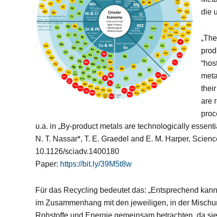
die 
„The
prod
“hos
meta
thei
are 
proc
u.a. in „By-product metals are technologically essent
N. T. Nassar*, T. E. Graedel and E. M. Harper, Scien
10.1126/sciadv.1400180
Paper:
https://bit.ly/39M5t8w
Für das Recycling bedeutet das: „Entsprechend kann
im Zusammenhang mit den jeweiligen, in der Misch
Rohstoffe und Energie gemeinsam betrachten, da sie 