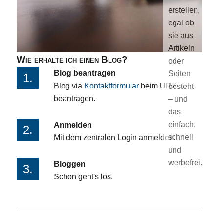
erstellen,
egal ob
sie aus
Artikeln
Wie erhalte ich einen Blog?
oder
Blog beantragen
Seiten
1.
Blog via
Kontaktformular
beim URZ
besteht
beantragen.
– und
das
einfach,
Anmelden
2.
schnell
Mit dem zentralen Login anmelden.
und
werbefrei.
Bloggen
3.
Schon geht's los.