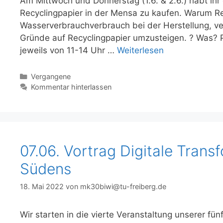
Am Mittwoch und Donnerstag (1.6. & 2.6.) habt ihr
Recyclingpapier in der Mensa zu kaufen. Warum Re
Wasserverbrauchverbrauch bei der Herstellung, ve
Gründe auf Recyclingpapier umzusteigen. ? Was? 
jeweils von 11-14 Uhr …
Weiterlesen
Kategorien
Vergangene
Kommentar hinterlassen
07.06. Vortrag Digitale Trans
Südens
18. Mai 2022
von
mk30biwi@tu-freiberg.de
Wir starten in die vierte Veranstaltung unserer fü