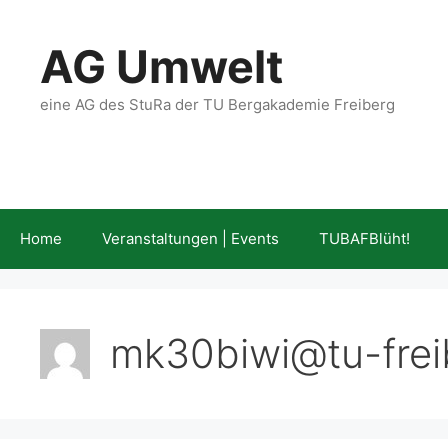
Zum
Inhalt
AG Umwelt
springen
eine AG des StuRa der TU Bergakademie Freiberg
Home
Veranstaltungen | Events
TUBAFBlüht!
mk30biwi@tu-frei