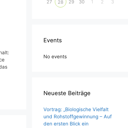
27
29
30
1
2
3
28
Events
halt:
No events
ce
 das
Neueste Beiträge
Vortrag: „Biologische Vielfalt
und Rohstoffgewinnung – Auf
den ersten Blick ein