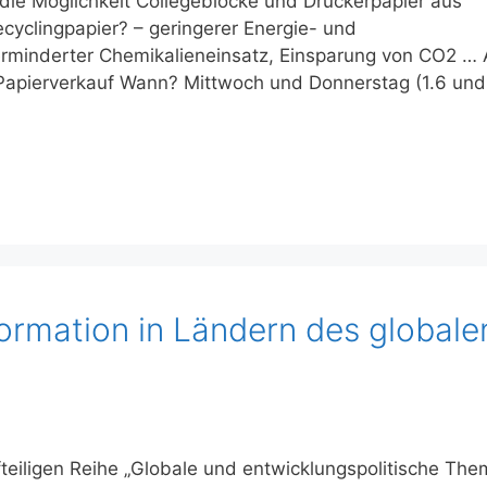
 die Möglichkeit Collegeblöcke und Druckerpapier aus
cyclingpapier? – geringerer Energie- und
rminderter Chemikalieneinsatz, Einsparung von CO2 … 
Papierverkauf Wann? Mittwoch und Donnerstag (1.6 und 
formation in Ländern des globale
nfteiligen Reihe „Globale und entwicklungspolitische Th