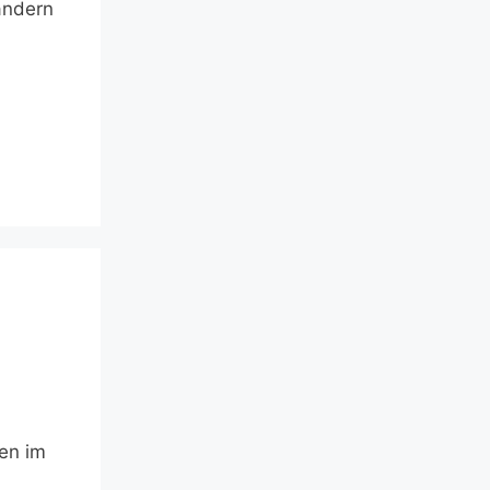
ändern
men im