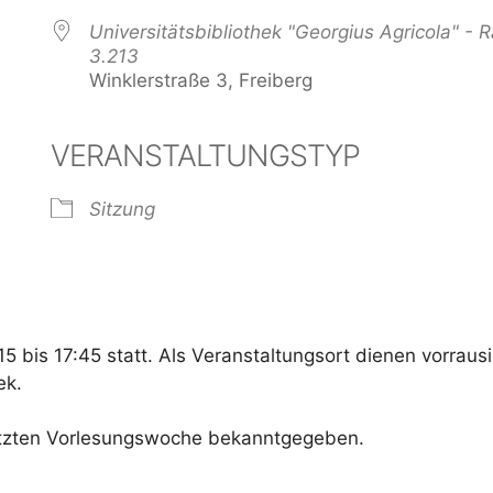
Universitätsbibliothek "Georgius Agricola" -
3.213
Winklerstraße 3, Freiberg
VERANSTALTUNGSTYP
der
iCalendar
Offi
Sitzung
 bis 17:45 statt. Als Veranstaltungsort dienen vorrausi
ek.
letzten Vorlesungswoche bekanntgegeben.