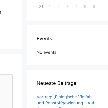
31
1
2
3
4
5
6
e
Events
No events
Neueste Beiträge
Vortrag: „Biologische Vielfalt
und Rohstoffgewinnung – Auf