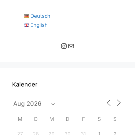
Deutsch
English
Instagram
E-Mail
Kalender
M
D
M
D
F
S
S
27
28
29
30
31
1
2