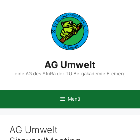
Zum
Inhalt
springen
AG Umwelt
eine AG des StuRa der TU Bergakademie Freiberg
Menü
AG Umwelt