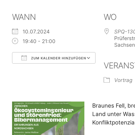
WANN
WO
10.07.2024
SPQ-130
Prüferst
19:40 - 21:00
Sachsen
ZUM KALENDER HINZUFÜGEN
VERANS
ICS herunterladen
Google Kalen
Vortrag
Braunes Fell, b
Land unter Wass
Konfliktpotenzial