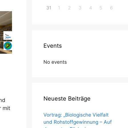
31
1
2
3
4
5
6
Events
No events
ce 365
Outlook Live
Neueste Beiträge
und
 mit
Vortrag: „Biologische Vielfalt
und Rohstoffgewinnung – Auf