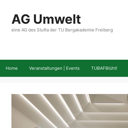
Zum
Inhalt
AG Umwelt
springen
eine AG des StuRa der TU Bergakademie Freiberg
Home
Veranstaltungen | Events
TUBAFBlüht!