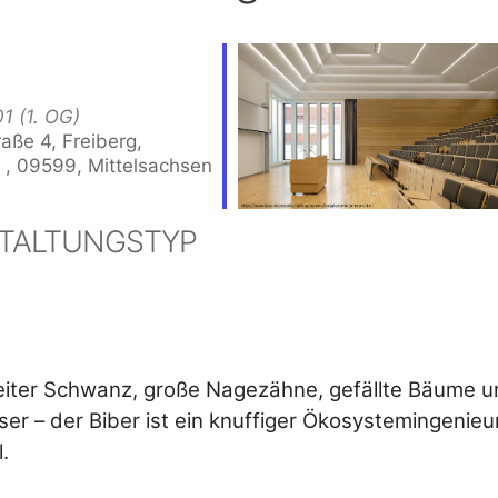
1 (1. OG)
raße 4, Freiberg,
 , 09599, Mittelsachsen
TALTUNGSTYP
der
iCalendar
Offi
reiter Schwanz, große Nagezähne, gefällte Bäume 
er – der Biber ist ein knuffiger Ökosystemingenieur
.