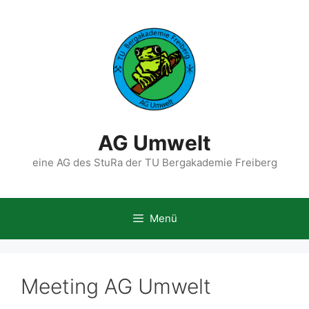
Zum
Inhalt
springen
AG Umwelt
eine AG des StuRa der TU Bergakademie Freiberg
Menü
Meeting AG Umwelt