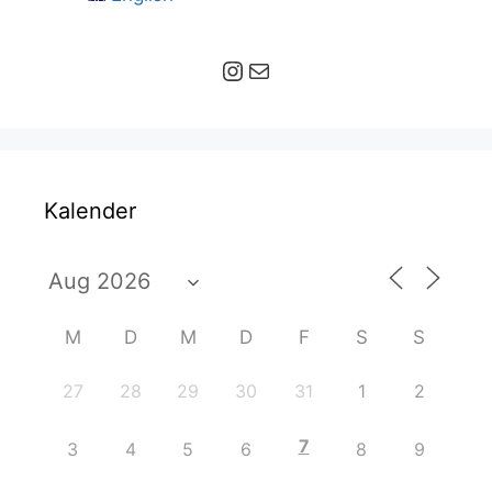
Instagram
E-Mail
Kalender
M
D
M
D
F
S
S
27
28
29
30
31
1
2
7
3
4
5
6
8
9