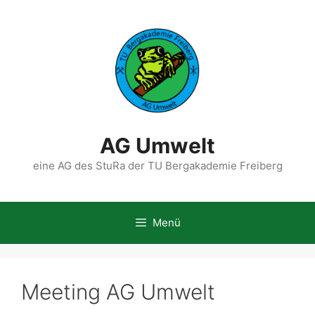
Zum
Inhalt
springen
AG Umwelt
eine AG des StuRa der TU Bergakademie Freiberg
Menü
Meeting AG Umwelt