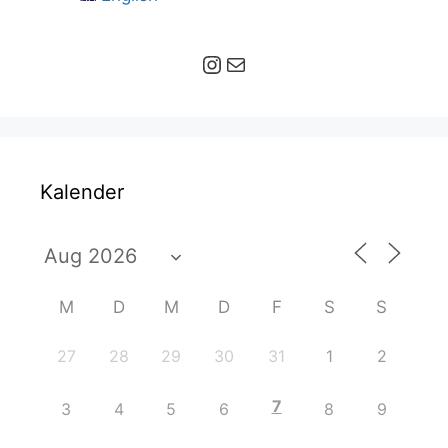
Instagram
E-Mail
Kalender
M
D
M
D
F
S
S
27
28
29
30
31
1
2
7
3
4
5
6
8
9