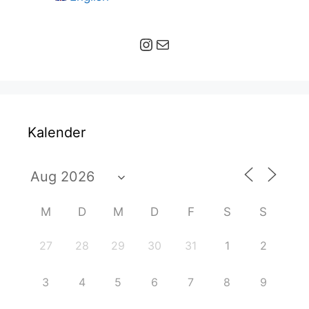
Instagram
E-Mail
Kalender
M
D
M
D
F
S
S
27
28
29
30
31
1
2
3
4
5
6
7
8
9