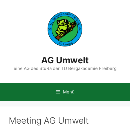
Zum
Inhalt
springen
AG Umwelt
eine AG des StuRa der TU Bergakademie Freiberg
Menü
Meeting AG Umwelt