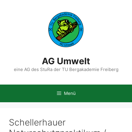
Zum
Inhalt
springen
AG Umwelt
eine AG des StuRa der TU Bergakademie Freiberg
Menü
Schellerhauer