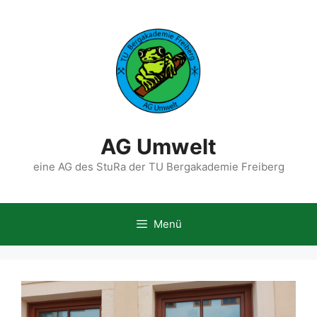
Zum
Inhalt
springen
AG Umwelt
eine AG des StuRa der TU Bergakademie Freiberg
Menü