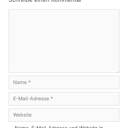
Kommentar
Name
E-
Mail-
Adresse
Website
Name, E-Mail-Adresse und Website in