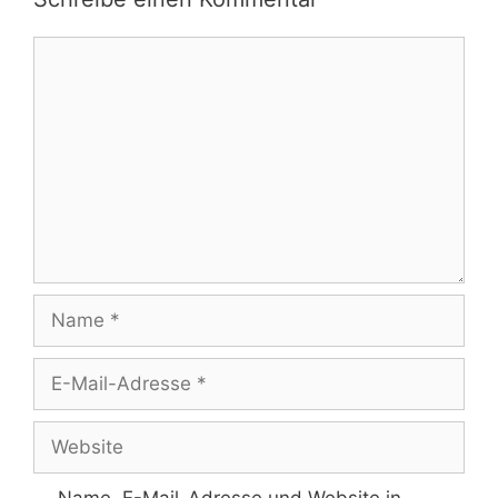
Kommentar
Name
E-
Mail-
Adresse
Website
Name, E-Mail-Adresse und Website in