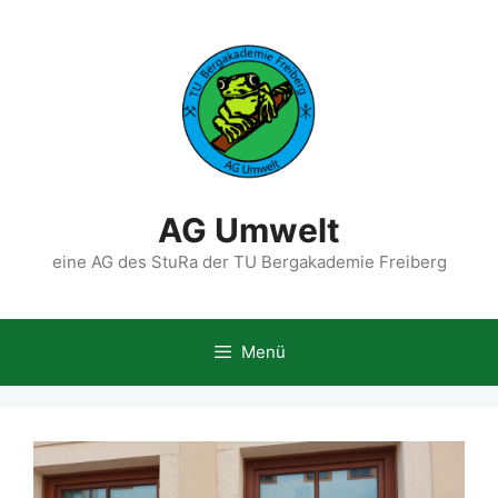
Zum
Inhalt
springen
AG Umwelt
eine AG des StuRa der TU Bergakademie Freiberg
Menü