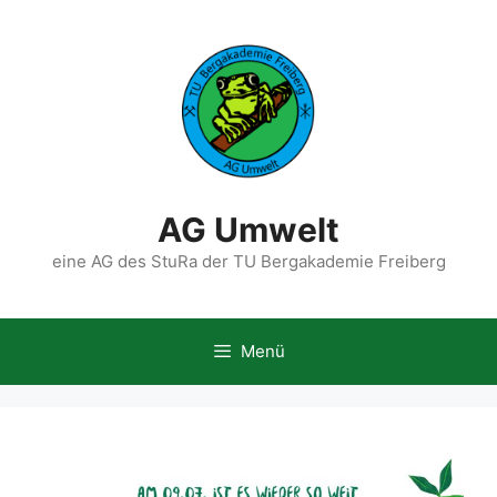
Zum
Inhalt
springen
AG Umwelt
eine AG des StuRa der TU Bergakademie Freiberg
Menü