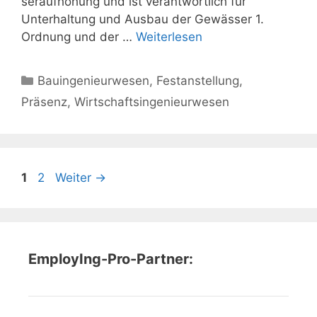
seraufhöhung und ist verantwortlich für
Unterhaltung und Ausbau der Gewässer 1.
Ordnung und der …
Weiterlesen
Kategorien
Bauingenieurwesen
,
Festanstellung
,
Präsenz
,
Wirtschaftsingenieurwesen
Seite
Seite
1
2
Weiter
→
EmployIng-Pro-Partner: