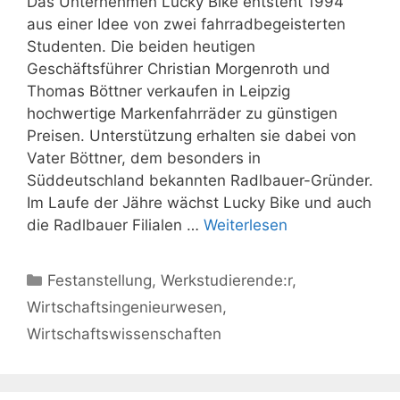
Das Unternehmen Lucky Bike entsteht 1994
aus einer Idee von zwei fahrradbegeisterten
Studenten. Die beiden heutigen
Geschäftsführer Christian Morgenroth und
Thomas Böttner verkaufen in Leipzig
hochwertige Markenfahrräder zu günstigen
Preisen. Unterstützung erhalten sie dabei von
Vater Böttner, dem besonders in
Süddeutschland bekannten Radlbauer-Gründer.
Im Laufe der Jähre wächst Lucky Bike und auch
die Radlbauer Filialen …
Weiterlesen
Kategorien
Festanstellung
,
Werkstudierende:r
,
Wirtschaftsingenieurwesen
,
Wirtschaftswissenschaften