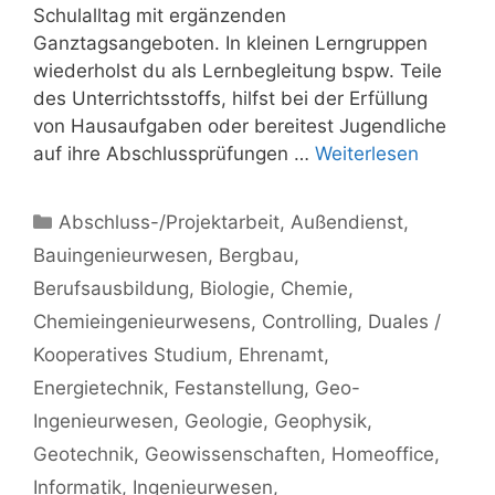
Schulalltag mit ergänzenden
Ganztagsangeboten. In kleinen Lerngruppen
wiederholst du als Lernbegleitung bspw. Teile
des Unterrichtsstoffs, hilfst bei der Erfüllung
von Hausaufgaben oder bereitest Jugendliche
auf ihre Abschlussprüfungen …
Weiterlesen
Kategorien
Abschluss-/Projektarbeit
,
Außendienst
,
Bauingenieurwesen
,
Bergbau
,
Berufsausbildung
,
Biologie
,
Chemie
,
Chemieingenieurwesens
,
Controlling
,
Duales /
Kooperatives Studium
,
Ehrenamt
,
Energietechnik
,
Festanstellung
,
Geo-
Ingenieurwesen
,
Geologie
,
Geophysik
,
Geotechnik
,
Geowissenschaften
,
Homeoffice
,
Informatik
,
Ingenieurwesen
,