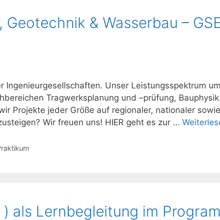
u, Geotechnik & Wasserbau – GS
er Ingenieurgesellschaften. Unser Leistungsspektrum u
chbereichen Tragwerksplanung und –prüfung, Bauphysik
ir Projekte jeder Größe auf regionaler, nationaler sowi
nzusteigen? Wir freuen uns! HIER geht es zur …
Weiterles
Praktikum
 ) als Lernbegleitung im Progra