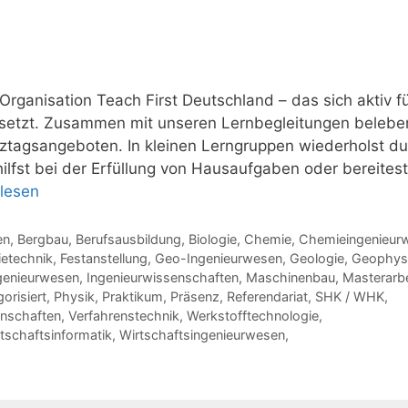
rganisation Teach First Deutschland – das sich aktiv f
setzt. Zusammen mit unseren Lernbegleitungen belebe
tagsangeboten. In kleinen Lerngruppen wiederholst du
hilfst bei der Erfüllung von Hausaufgaben oder bereitest
rlesen
en
,
Bergbau
,
Berufsausbildung
,
Biologie
,
Chemie
,
Chemieingenieur
ietechnik
,
Festanstellung
,
Geo-Ingenieurwesen
,
Geologie
,
Geophys
genieurwesen
,
Ingenieurwissenschaften
,
Maschinenbau
,
Masterarbe
orisiert
,
Physik
,
Praktikum
,
Präsenz
,
Referendariat
,
SHK / WHK
,
nschaften
,
Verfahrenstechnik
,
Werkstofftechnologie
,
tschaftsinformatik
,
Wirtschaftsingenieurwesen
,