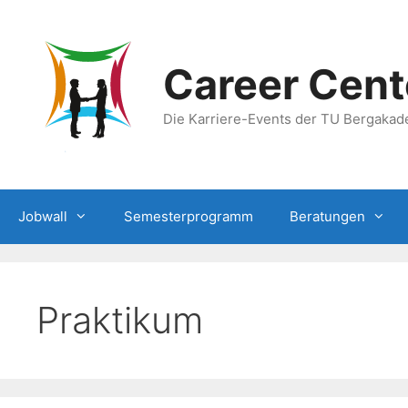
Zum
Inhalt
springen
Career Cent
Die Karriere-Events der TU Bergakad
Jobwall
Semesterprogramm
Beratungen
Praktikum