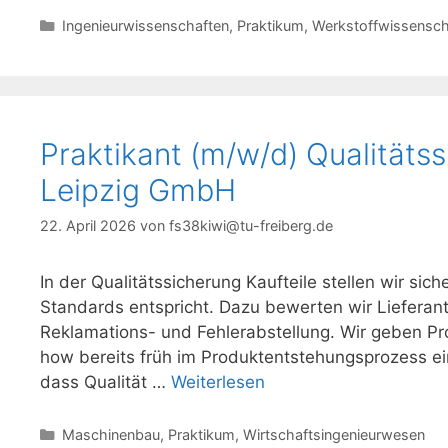
Kategorien
Ingenieurwissenschaften
,
Praktikum
,
Werkstoffwissensch
Praktikant (m/w/d) Qualitäts
Leipzig GmbH
22. April 2026
von
fs38kiwi@tu-freiberg.de
In der Qualitätssicherung Kaufteile stellen wir si
Standards entspricht. Dazu bewerten wir Lieferan
Reklamations- und Fehlerabstellung. Wir geben P
how bereits früh im Produktentstehungsprozess ei
dass Qualität …
Weiterlesen
Kategorien
Maschinenbau
,
Praktikum
,
Wirtschaftsingenieurwesen