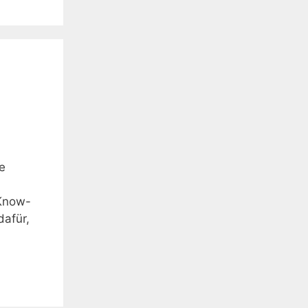
e
 Know-
dafür,