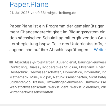
Paper.Plane
21. Juli 2026
von
fs38kiwi@tu-freiberg.de
Paper.Plane ist ein Programm der gemeinnützigen O
mehr Chancengerechtigkeit im Bildungssystem ein
den sächsischen Schulalltag mit ergänzenden Ganz
Lernbegleitung bspw. Teile des Unterrichtsstoffs, 
Jugendliche auf ihre Abschlussprüfungen …
Weite
Kategorien
Abschluss-/Projektarbeit
,
Außendienst
,
Bauingenieurwes
Controlling
,
Duales / Kooperatives Studium
,
Ehrenamt
,
Energ
Geotechnik
,
Geowissenschaften
,
Homeoffice
,
Informatik
,
In
Mathematik
,
Mini-/Midijob
,
Naturwissenschaften
,
Nicht kateg
Studentenjob
,
Trainee
,
Umweltingenieurwesen
,
Umweltwisse
Werkstoffwissenschaft
,
Werkstudent
,
Werkstudierende:r
,
Wir
Wirtschaftswissenschaften