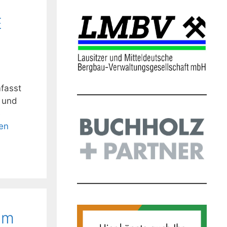
E
mfasst
 und
e
en
mm