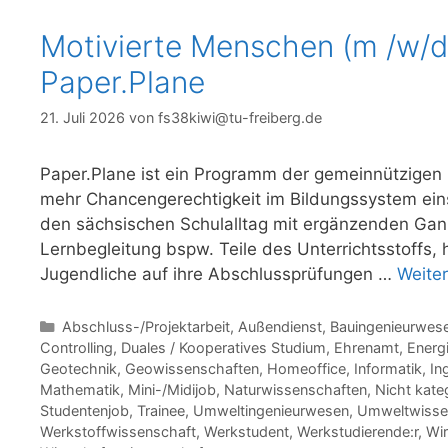
Motivierte Menschen (m /w/d
Paper.Plane
21. Juli 2026
von
fs38kiwi@tu-freiberg.de
Paper.Plane ist ein Programm der gemeinnützigen O
mehr Chancengerechtigkeit im Bildungssystem ein
den sächsischen Schulalltag mit ergänzenden Ganz
Lernbegleitung bspw. Teile des Unterrichtsstoffs, 
Jugendliche auf ihre Abschlussprüfungen …
Weite
Kategorien
Abschluss-/Projektarbeit
,
Außendienst
,
Bauingenieurwes
Controlling
,
Duales / Kooperatives Studium
,
Ehrenamt
,
Energ
Geotechnik
,
Geowissenschaften
,
Homeoffice
,
Informatik
,
In
Mathematik
,
Mini-/Midijob
,
Naturwissenschaften
,
Nicht kateg
Studentenjob
,
Trainee
,
Umweltingenieurwesen
,
Umweltwisse
Werkstoffwissenschaft
,
Werkstudent
,
Werkstudierende:r
,
Wir