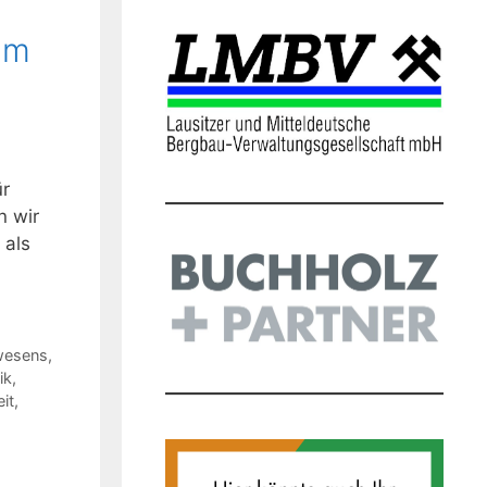
mm
ür
n wir
 als
wesens
,
ik
,
it
,