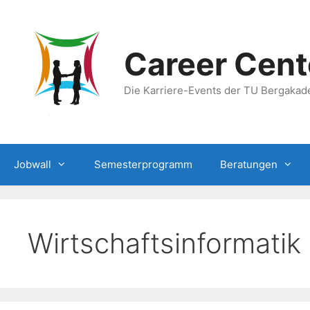
Zum
Inhalt
springen
Career Cent
Die Karriere-Events der TU Bergakad
Jobwall
Semesterprogramm
Beratungen
Wirtschaftsinformatik