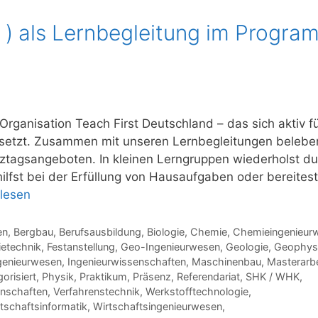
 ) als Lernbegleitung im Progra
rganisation Teach First Deutschland – das sich aktiv f
setzt. Zusammen mit unseren Lernbegleitungen belebe
tagsangeboten. In kleinen Lerngruppen wiederholst du
hilfst bei der Erfüllung von Hausaufgaben oder bereitest
rlesen
en
,
Bergbau
,
Berufsausbildung
,
Biologie
,
Chemie
,
Chemieingenieur
ietechnik
,
Festanstellung
,
Geo-Ingenieurwesen
,
Geologie
,
Geophys
genieurwesen
,
Ingenieurwissenschaften
,
Maschinenbau
,
Masterarbe
orisiert
,
Physik
,
Praktikum
,
Präsenz
,
Referendariat
,
SHK / WHK
,
nschaften
,
Verfahrenstechnik
,
Werkstofftechnologie
,
tschaftsinformatik
,
Wirtschaftsingenieurwesen
,