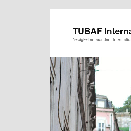
Zum
Zum
primären
sekundären
Inhalt
Inhalt
TUBAF Interna
springen
springen
Neuigkeiten aus dem Internatio