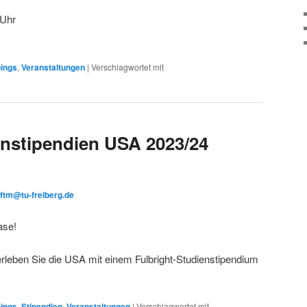
 Uhr
ings
,
Veranstaltungen
|
Verschlagwortet mit
enstipendien USA 2023/24
uftm@tu-freiberg.de
ase!
erleben Sie die USA mit einem Fulbright-Studienstipendium
ings
,
Stipendien
,
Veranstaltungen
|
Verschlagwortet mit