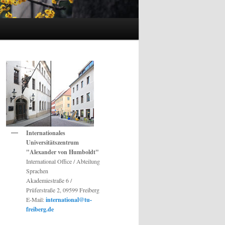
Internationales
Universitätszentrum
"Alexander von Humboldt"
International Office / Abteilung
Sprachen
Akademiestraße 6 /
Prüferstraße 2, 09599 Freiberg
E-Mail:
international@tu-
freiberg.de