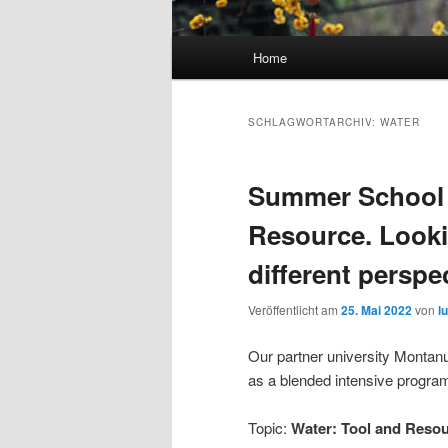
Hauptmenü
Home
SCHLAGWORTARCHIV:
WATER
Summer School 
Resource. Looki
different persp
Veröffentlicht am
25. Mai 2022
von
l
Our partner university Montan
as a blended intensive progr
Topic:
Water: Tool and Resou