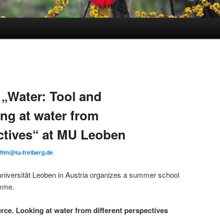
„Water: Tool and
ng at water from
ectives“ at MU Leoben
uftm@tu-freiberg.de
universität Leoben in Austria organizes a summer school
amme.
rce. Looking at water from different perspectives