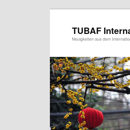
Zum
Zum
primären
sekundären
Inhalt
Inhalt
TUBAF Interna
springen
springen
Neuigkeiten aus dem Internatio